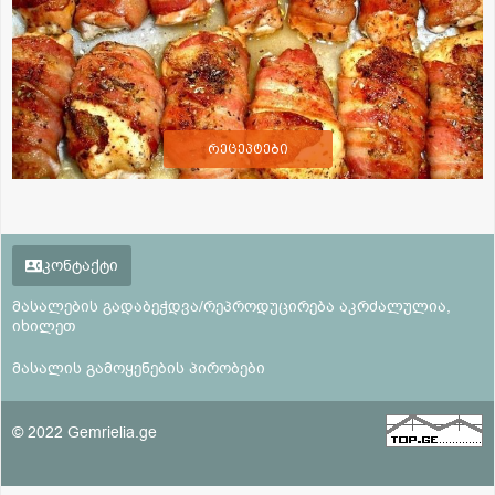
რეცეპტები
კონტაქტი
მასალების გადაბეჭდვა/რეპროდუცირება აკრძალულია,
იხილეთ
მასალის გამოყენების პირობები
© 2022 Gemrielia.ge