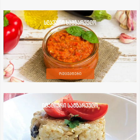
სლავური სამზარეულო
რეცეპტები
იტალიური სამზარეულო