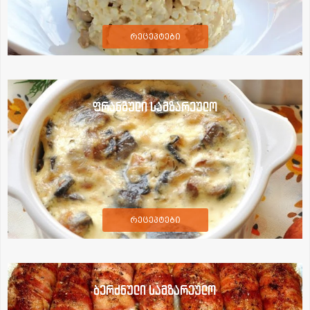
რეცეპტები
ფრანგული სამზარეულო
რეცეპტები
ბერძნული სამზარეულო