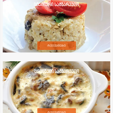
იტალიური სამზარეულო
რეცეპტები
ფრანგული სამზარეულო
რეცეპტები