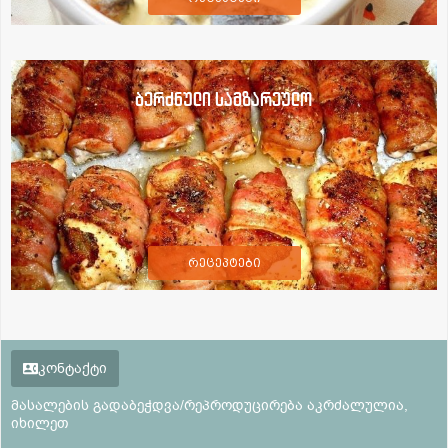
ბერძნული სამზარეულო
რეცეპტები
კონტაქტი
მასალების გადაბეჭდვა/რეპროდუცირება აკრძალულია,
იხილეთ