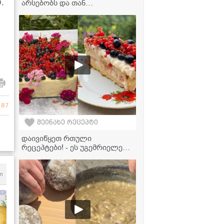
,
არსებობს და თან
უმარტივესად მზადდება - მინი
დონატები აეროგრილში!
287
შეინახე რეცეპტი
დაივიწყეთ რთული
რეცეპტები! - ეს უგემრიელესი
სახლური ტორტი ზედმეტი
წვალების გარეშე მზადდება
m