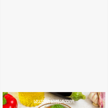
სლავური სამზარეულო