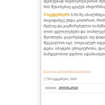
ფეთ­ქე­ბად ნივ­თი­ე­რე­ბებ­თან შე­
ნის შე­სა­ხე­ბაც გვაქვს ინ­ფორ­მა­
3 სექ­ტემ­ბერს
5:55-ზე ახალმთვა­რ
თა­ვი­დან­ვე უნდა გი­თხრათ, რომ დ
მე­ლიც და­კავ­ში­რე­ბუ­ლია სა­მუ­შ
ლით ცვლი­ლე­ბებს და სი­ახ­ლე­ებს
შე­იძ­ლე­ბა გა­უ­ა­რეს­დეს. თუ დი
შეც­ვა­ლოთ იგი. სო­ცი­ა­ლურ სფე­რ
დე­ბა. იმა­ტებს ემო­ცი­უ­რო­ბა, და
ნამ­დე­ბო­ბით უფ­როს ადა­მი­ა­ნებ­
მასალის გამოყენების პირობები
03 სექტემბერი, 2024
ჰოროსკოპი
ტეგები: