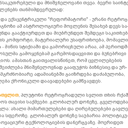
ა­კუთ­რე­ბუ­ლი და მნიშ­ვნე­ლო­ვა­ნი თვეა. ბევ­რი სა­ინ­ტ
­ლე­ნებს თან­მიმ­დევ­რუ­ლად:
 და ექ­სცენ­ტრი­კუ­ლი "რე­ფორ­მა­ტო­რი" - ურა­ნი რეტ­როგ
­ნო­ზი ამ ას­ტრო­ლო­გი­უ­რი მოვ­ლე­ნის შე­სა­ხებ დევს სა
უნდა გა­აქ­ტი­ურ­დეთ და მი­უბ­რუნ­დეთ შემ­დე­გი სა­კი­თხე­
­ბის კომ­ფორ­ტი, მა­ტე­რი­ა­ლუ­რი უსაფრ­თხო­ე­ბა, მო­მავ­ლ
 - მი­წის სტი­ქი­ა­ში და გა­მო­რი­ცხუ­ლი არაა, ამ პე­რი­ოდ­შ
ო­სულ­მა გა­მო­ყე­ნე­ბამ გა­რე­მოს­დაც­ვი­თი და ბუ­ნებ­რი­ვი
­ვი­ოს. ამას­თან გა­ით­ვა­ლის­წი­ნეთ, რომ ცვლი­ლე­ბე­ბის
ე­იძ­ლე­ბა მნიშ­ვნე­ლოვ­ნად გა­ა­ფუ­ჭოს ბიზ­ნე­სიც და ურ­
მგრძნო­ბი­ა­რე ადა­მი­ა­ნებ­ში გა­იზ­რდე­ბა და­ძა­ბუ­ლო­ბა,
ე­ბა ქრო­ნი­კუ­ლი და­ა­ვა­დე­ბე­ბი გამ­წვავ­დეს.
ჩათ­ვლით
, პლუ­ტო­ნი რეტ­როგ­რა­დუ­ლი სვლით თხის რქა­
ოს თა­ვი­სი საქ­მე­ე­ბი. გლო­ბა­ლურ დო­ნე­ზე, გვე­ლო­დე­ბ
ვლა: ახა­ლი მი­მარ­თუ­ლე­ბე­ბი და ღი­რე­ბუ­ლე­ბე­ბი გავ­ლე
ლა სფე­რო­ზე. გლო­ბა­ლურ დო­ნე­ზე სა­უ­ბა­რია პო­ლი­ტი­კუ
­ვა­ცი­უ­რი ტექ­ნო­ლო­გი­ე­ბის და­ნერგვა­ზე. მო­ე­რი­დეთ