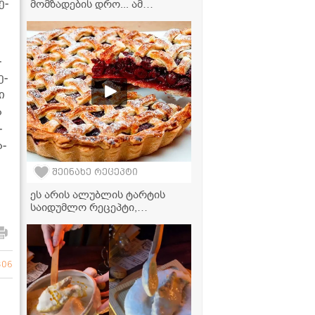
ე­
მომზადების დრო... ამ
რეცეპტით გამოდის ძალიან
ხასხასა და გემრიელი" - აჯიკა
ჭარხლით
­
ე­
ი
ა
­
ა­
შეინახე რეცეპტი
ეს არის ალუბლის ტარტის
საიდუმლო რეცეპტი,
რომელიც ოჯახის თითოეულ
წევრს პირველივე ლუკმაზე
შეაყვარებს თავს!
306