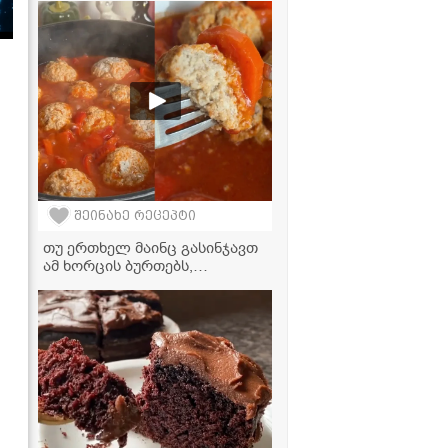
ასე გემრიელად
მომზადებული, ჯერ
გასინჯული არ გექნებათ!
შეინახე რეცეპტი
თუ ერთხელ მაინც გასინჯავთ
ამ ხორცის ბურთებს,
სამუდამოდ შეგიყვარდებათ -
სვანური საიდუმლო რეცეპტი
ჰეშკილის ქოხებიდან!