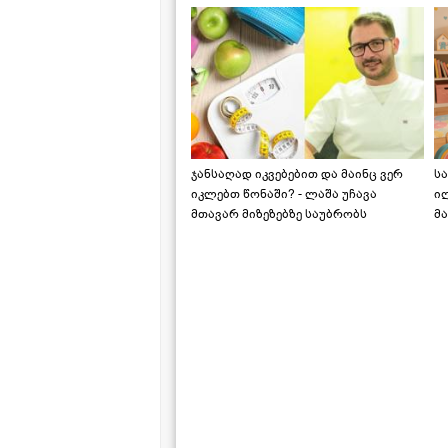
ჯანსაღად იკვებებით და მაინც ვერ
ს
იკლებთ წონაში? - ლაშა უჩავა
ი
მთავარ მიზეზებზე საუბრობს
მა
"ს
ს