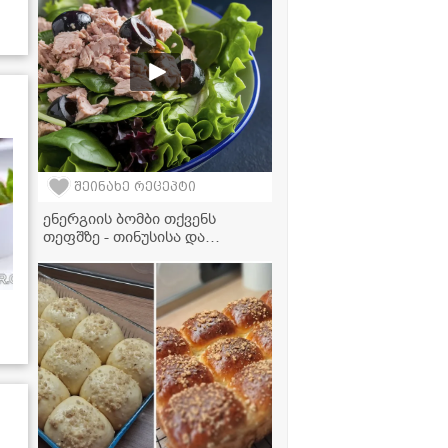
შეაყვარებს თავს!
შეინახე რეცეპტი
ენერგიის ბომბი თქვენს
თეფშზე - თინუსისა და
ავოკადოს უგემრიელესი
სალათის რეცეპტი