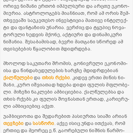
ორი­ვე ნი­შა­ნი ერ­თობ იმ­პულ­სუ­რი და არ­ცთუ ეკო­ნო­
მი­უ­რია. ას­ტრო­ლო­გებს მი­აჩ­ნი­ათ, რომ ამ ორის შემ­
თხვე­ვა­ში სა­უ­კე­თე­სო ინ­ვეს­ტი­ცია მა­თი­ვე ინ­ტე­ლექ­
ტი და ფან­ტა­ზი­ის უნა­რია. ვერ­ძიც და ტყუ­პიც ნო­ვა­
ტო­რუ­ლი ხედ­ვის მქო­ნე, აქ­ტი­უ­რი და დი­ნა­მი­კუ­რი
ნი­შა­ნია. შე­სა­ბა­მი­სად, ბევ­რი მათ­გა­ნი სწო­რედ ამ
თვი­სე­ბე­ბის წყა­ლო­ბით მდიდ­რდე­ბა.
მხო­ლოდ სა­კუ­თა­რი შრო­მის, გო­ნივ­რუ­ლი ეკო­ნო­მი­
ი­სა და წინ­და­ხე­დუ­ლე­ბის ხარ­ჯზე მდიდ­რდე­ბი­ან
ქალ­წუ­ლე­ბი
და
თხის რქე­ბი
. კი­დევ ერთი მი­წის ნი­
შა­ნი, კურო იშ­ვი­ა­თად ხდე­ბა დიდი ფუ­ლის მფლო­ბე­
ლი. მი­ზე­ზი ნაკ­ლე­ბი ამ­ბი­ცი­ე­ბია. ქალ­წუ­ლებ­სა და
თხის რქებს კი ფუ­ლის შოვ­ნას­თან ერ­თად, კა­რი­ე­რუ­
ლი ამ­ბი­ცი­ე­ბიც აქვთ.
უამ­ბი­ცი­ო­თა და შე­და­რე­ბით პა­სი­ურ­თა სი­ა­ში არი­ან
თევ­ზე­ბი
და
სას­წო­რი
. აქვე ისიც უნდა ით­ქვას, რომ
ერ­თიც და მე­ო­რეც ე.წ. გა­ო­რე­ბუ­ლი ნიშ­ნის წარ­მო­