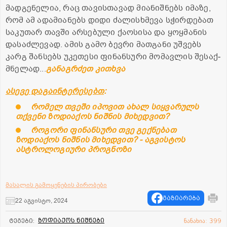
მად­გე­ნე­ლია, რაც თა­ვის­თა­ვად მი­ა­ნიშ­ნებს იმა­ზე,
რომ ამ ადა­მი­ა­ნებს დიდი ძა­ლის­ხმე­ვა სჭირ­დე­ბათ
სა­კუ­თარ თავ­ში არ­სე­ბუ­ლი ქა­ო­სი­სა და ყოყ­მა­ნის
და­საძ­ლე­ვად. ამის გამო ბევ­რი მათ­გა­ნი უშ­ვებს
კარგ შან­სებს უკე­თე­სი ფი­ნან­სუ­რი მო­მავ­ლის შე­საქ­
მნე­ლად...
განაგრძეთ კითხვა
ასევე დაგაინტერესებთ
:
რომელ თვეში იპოვით ახალ სიყვარულს
თქვენი ზოდიაქოს ნიშნის მიხედვით?
როგორი ფინანსური თვე გექნებათ
ზოდიაქოს ნიშნის მიხედვით? - აგვისტოს
ასტროლოგიური პროგნოზი
მასალის გამოყენების პირობები
გაზიარება
22 აგვისტო, 2024
ზოდიაქოს ნიშნები
ტეგები:
ნანახია: 399