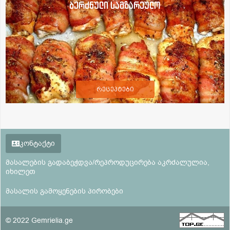
ბერძნული სამზარეულო
რეცეპტები
კონტაქტი
მასალების გადაბეჭდვა/რეპროდუცირება აკრძალულია,
იხილეთ
მასალის გამოყენების პირობები
© 2022 Gemrielia.ge