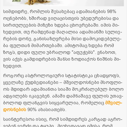
სიმ­დიდ­რე, რომ­ლის შე­სა­ხე­ბაც ადა­მი­ა­ნე­ბის 98%
ოც­ნე­ბობს, ხში­რად ვი­ღა­ცის­თვის უბე­დუ­რე­ბი­სა და
სირ­თუ­ლე­ე­ბის მი­ზე­ზი ხდე­ბა ცხოვ­რე­ბა­ში. იმის მი­
ხედ­ვით, თუ რამ­დე­ნად მა­ღა­ლია ადა­მი­ან­ში სუ­ლი­ე­
რე­ბის დონე, გა­ნი­სა­ზღვრე­ბა მისი და­მო­კი­დე­ბუ­ლე­
ბა ფულ­თან მი­მარ­თე­ბა­ში. ამი­ტო­მაც ხდე­ბა რომ
ზოგს, დიდი ფული უბ­რა­ლოდ "აფუ­ჭებს". ვნა­ხოთ,
ვის აქვს გამ­დიდ­რე­ბის შან­სი ზო­დი­ა­ქოს ნიშ­ნის მი­
ხედ­ვით.
რო­გორც ას­ტრო­ლო­გი­უ­რი სტა­ტის­ტი­კა ცხად­ყოფს,
ყვე­ლა­ზე ქუდ­ბე­დი­ა­ნე­ბი – მშვილ­დოს­ნე­ბი მსოფ­ლი­
ოს მდი­დარ ადა­მი­ან­თა სი­ა­ში მოკ­რძა­ლე­ბულ ბოლო
ად­გი­ლებს იკა­ვე­ბენ. ამა­ში დამ­ნა­შა­ვე ფუ­ლის უთავ­
ბო­ლოდ ფლან­გვის სიყ­ვა­რუ­ლია, რო­მე­ლიც
მშვილ­
დოს­ნე­ბის
90% ახა­სი­ა­თებს.
სა­ინ­ტე­რე­სოა ისიც, რომ სიმ­დიდ­რეს კარ­გად აგ­რო­
ვე­ბენ ვერ­ძი და ტყუ­პი . მი­უ­ხე­და­ვად იმი­სა, რომ