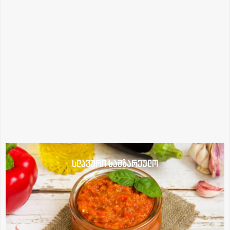
სლავური სამზარეულო