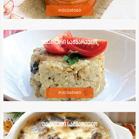
რეცეპტები
იტალიური სამზარეულო
რეცეპტები
ფრანგული სამზარეულო