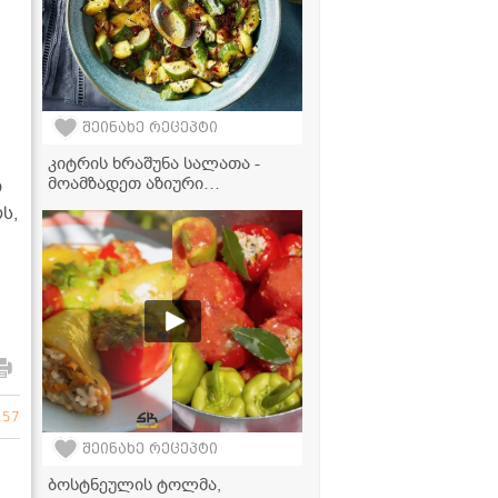
შეინახე რეცეპტი
ი
კიტრის ხრაშუნა სალათა -
მოამზადეთ აზიური
თ
საზაფხულო ჰიტი
ს,
257
შეინახე რეცეპტი
ბოსტნეულის ტოლმა,