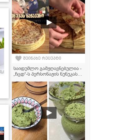
ვაშლის რულეტი
შეინახე რეცეპტი
საიდუმლო გამჟღავნებულია -
„ჩცდ“-ს პერსონაჟის ნუნუკას
ლეგენდარული ტაფის
ხაჭაპურის რეცეპტი!