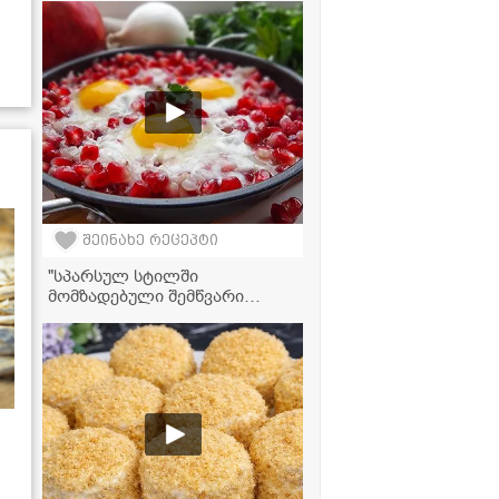
რომელიც კერძს საოცრად
აგემრიელებს" - მკითხველის
ვიდეორეცეპტი
შეინახე რეცეპტი
"სპარსულ სტილში
მომზადებული შემწვარი
კვერცხი ბროწეულში...
სასწაული გემო აქვს!" -
ვიდეორეცეპტი